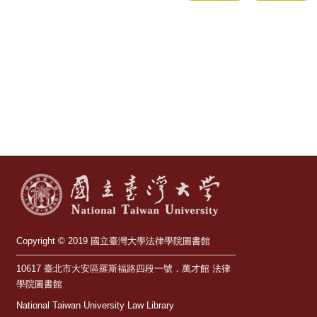
服
務
學
科
服
務
關
於
本
館
最
Copyright © 2019 國立臺灣大學法律學院圖書館
新
10617 臺北市大安區羅斯福路四段一號．萬才館 法律
消
學院圖書館
息
National Taiwan University Law Library