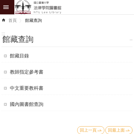
跳到主要內容區塊
進
首頁
館藏查詢
階
搜
尋
:::
館藏查詢
_
館
館藏目錄
藏
查
教師指定參考書
詢
電
中文重要教科書
子
資
國內圖書館查詢
源
讀
回上一頁
回最上面
者