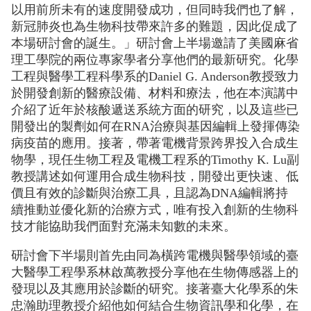
以用前所未有的速度開發成功，但同時我們也了解，
新冠肺炎也為生物科技帶來許多的難題，因此促成了
本場研討會的誕生。」研討會上半場邀請了美國麻省
理工學院的兩位專家學者分享他們的最新研究。化學
工程與醫學工程科學系的Daniel G. Anderson教授致力
於開發創新的醫療設備、材料和療法，他在本演講中
介紹了近年於核酸遞送系統方面的研究，以及這些已
開發出的製劑如何在RNA治療與基因編輯上發揮傳染
病疫苗的應用。接著，帶著電機背景跨界投入合成生
物學，現任生物工程及電機工程系的Timothy K. Lu副
教授講述如何運用合成生物科技，開發出更快速、低
價且有效的診斷與治療工具，且認為DNA編輯將持
續推動並優化新的治療方式，唯有投入創新的生物科
技才能協助我們面對充滿未知數的未來。
研討會下半場則首先由同為橫跨電機與醫學領域的臺
大醫學工程學系林啟萬教授分享他在生物傳感器上的
發現以及其應用於診斷的研究。接著臺大化學系的朱
忠瀚助理教授介紹他如何結合生物資訊學和化學，在