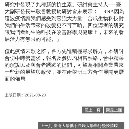
研究中發現了九種新的抗生素。研討會主持人­­──臺
大副研發長林敬哲教授於研討會末表示
：
「RNA因為
這波疫情讓我們感受到它強大力量，合成生物科技對
我們的生活帶來的改變更不可言喻。四位講者的研究
讓我們看到生物科技在改善醫學與健康上，未來的發
展潛力有無限的可能。」
值此疫情未歇之際，各方先進積極尋求解方，本研討
會切中時勢需求，報名及參與均相當熱絡，會中精采
的演說以及與會者踴躍的提問，可望為相關產業帶來
一些新的展望與啟發，並在產學研三方合作展開更層
面的佈局。
上版日期：2021-08-20
回上一頁
回最上面
上一則:臺灣大學攜手長庚大學舉行後疫情時代產學合作暨技轉媒合會 盼為生醫產業注入創新動能