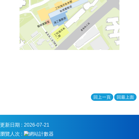
系
所
簡
介
系
所
成
員
課
程
資
訊
招
回上一頁
回最上面
生
專
區
更新日期
2026-07-21
實
驗
瀏覽人次
室