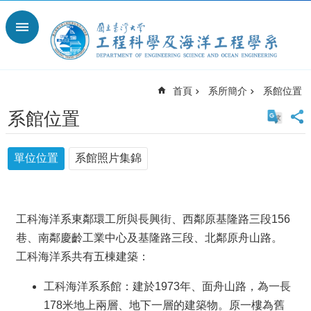
跳到主要內容區塊
進
階
搜
尋
首頁
系所簡介
系館位置
回
首
系館位置
頁
臺
單位位置
系館照片集錦
大
臺
大
工
工科海洋系東鄰環工所與長興街、西鄰原基隆路三段156
學
院
巷、南鄰慶齡工業中心及基隆路三段、北鄰原舟山路。
臺
工科海洋系共有五棟建築：
大
離
工科海洋系系館：建於1973年、面舟山路，為一長
岸
178米地上兩層、地下一層的建築物。原一樓為舊