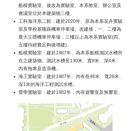
風
船模實驗室、後改為實驗室。本系教室、辦公室及
電
會議室位於本建築物二樓。
學
程
工科海洋系二館：建於2020年、原為本系花卉實驗
臺
室及學校基隆路機車停車場。改建後，一、二樓為
大
臺大立體機車停車場，三樓以上為本系實驗室(四、
工
五樓待經費足夠後增建)。
海
系
船模實驗室：建於1987年、為本系船模測試水槽所
FB
在之建築物。測試水槽長130米、寬8米、深4米、
網
內有拖車及造浪機。
站
海工實驗室：建於1987年、內有長46米、寬26米、
導
覽
深1米的海洋工程測試水槽。
English
聲學實驗室：建於1982年，內有迴響室及無響室。
訊
息
公
告