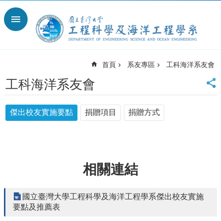
跳到主要內容區塊
進
階
搜
尋
首頁
系友專區
工科海洋系友會
回
首
工科海洋系友會
頁
臺
傑出校友實施要點
捐贈項目
捐贈方式
大
臺
大
工
學
相關連結
院
臺
大
國立臺灣大學工程科學及海洋工程學系傑出校友實施
離
要點及推薦表
岸