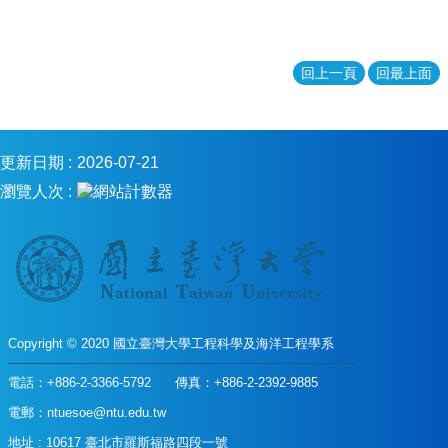
風
電
學
程
回上一頁
回最上面
臺
大
工
海
更新日期
2026-07-21
系
瀏覽人次
FB
網
站
導
覽
English
Copyright © 2020 國立臺灣大學工程科學及海洋工程學系
訊
息
電話：+886-2-3366-5792 傳真：+886-2-2392-9885
公
電郵：ntuesoe@ntu.edu.tw
告
地址 : 10617 臺北市羅斯福路四段一號