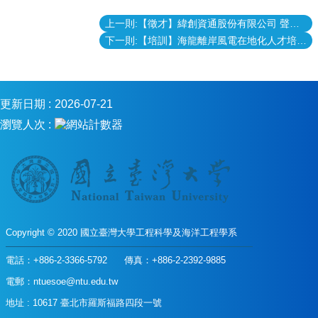
風
電
上一則:【徵才】緯創資通股份有限公司 聲學工程師
學
下一則:【培訓】海龍離岸風電在地化人才培訓課程計畫
程
臺
大
工
更新日期
2026-07-21
海
瀏覽人次
系
FB
網
站
導
覽
English
Copyright © 2020 國立臺灣大學工程科學及海洋工程學系
訊
電話：+886-2-3366-5792 傳真：+886-2-2392-9885
息
公
電郵：ntuesoe@ntu.edu.tw
告
地址 : 10617 臺北市羅斯福路四段一號