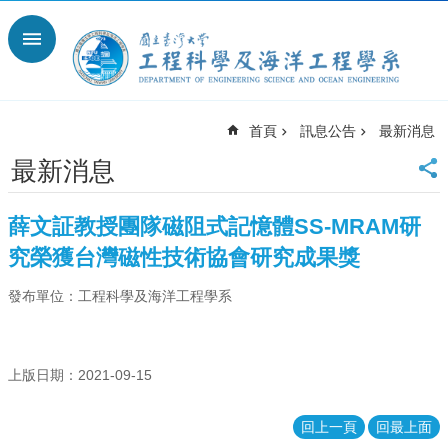
跳到主要內容區塊
進
階
搜
尋
首頁
訊息公告
最新消息
回
首
最新消息
頁
臺
薛文証教授團隊磁阻式記憶體SS-MRAM研
大
究榮獲台灣磁性技術協會研究成果獎
臺
大
發布單位：工程科學及海洋工程學系
工
學
院
臺
上版日期：2021-09-15
大
離
回上一頁
回最上面
岸