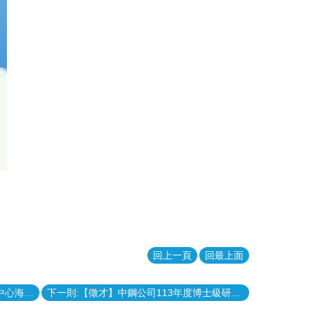
回上一頁
回最上面
上一則:【徵才】船舶暨海洋產業研發中心海洋能源組-工程師/管理師
下一則:【徵才】中鋼公司113年度博士級研究人員徵才臺大說明會:4月11日