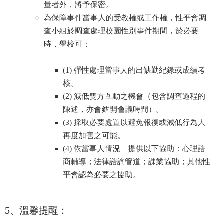
量者外，將予保密。
通
報
為保障事件當事人的受教權或工作權，性平會調
Application
查小組於調查處理校園性別事件期間，於必要
時，學校可：
法
規
Law
(1) 彈性處理當事人的出缺勤紀錄或成績考
好
核。
站
(2) 減低雙方互動之機會（包含調查過程的
連
陳述，亦會錯開會議時間）。
結
Links
(3) 採取必要處置以避免報復
或
減低行為人
再度加害之可能。
(4) 依當事人情況，提供以下協助：心理諮
商輔導；法律諮詢管道；課業協助；其他性
平會認為必要之協助。
5、溫馨提醒：