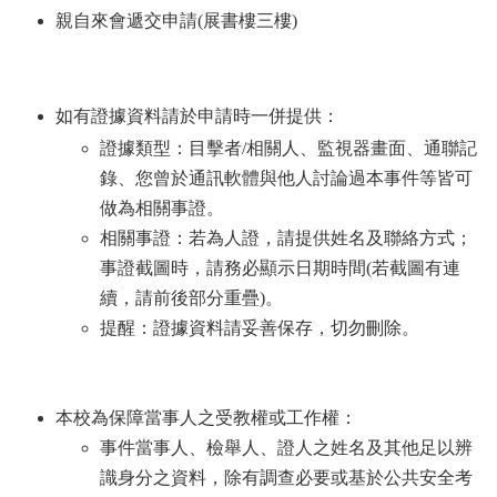
介
親自來會遞交申請(展書樓三樓)
About
us
校
如有證據資料請於申請時一併提供：
內
資
證據類型：目擊者/相關人、監視器畫面、通聯記
源
錄、您曾於通訊軟體與他人討論過本事件等皆可
Resources
做為相關事證。
最
相關事證：若為人證，請提供姓名及聯絡方式；
新
事證截圖時，請務必顯示日期時間(若截圖有連
消
息
續，請前後部分重疊)。
News
提醒：證據資料請妥善保存，切勿刪除。
須
知
Notice
本校為保障當事人之受教權或工作權：
申
事件當事人、檢舉人、證人之姓名及其他足以辨
請
識身分之資料，除有調查必要或基於公共安全考
或