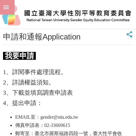
跳到主要內容區塊
進
:::
階
首頁
申請或通報 Application
申請和通報Application
搜
尋
_
申請和通報Application
回
首
頁
我要申請
臺
大
1、詳閱事件處理流程。
首
頁
2、詳讀權益須知。
聯
3、下載並填寫調查申請表
絡
資
4、提出申請：
訊
EMAIL至：gender@ntu.edu.tw
單
傳真申請表：02-33669615
位
簡
郵寄至：臺北市羅斯福路四段一號，臺大性平會收