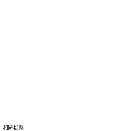
介
About
us
校
內
資
源
Resources
最
新
消
息
News
須
知
Notice
申
請
相關檔案
或