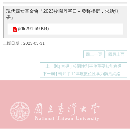
通
報
現代婦女基金會「2023校園丹寧日－發聲相挺．求助無
Application
畏」
法
pdf(291.69 KB)
規
Law
上版日期：2023-03-31
好
回上一頁
回最上面
站
連
上一則:[ 宣導 ] 校園性別事件重要知能宣導
結
Links
下一則:[ 轉知 ]112年度數位性暴力防治網絡專業人員訓練