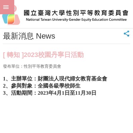
跳到主要內容區塊
進
:::
階
首頁
最新消息 News
搜
尋
_
最新消息 News
回
首
頁
[ 轉知 ]2023校園丹寧日活動
臺
發布單位：性別平等教育委員會
大
首
1、主辦單位：財團法人現代婦女教育基金會
頁
2、參與對象：全國各級學校師生
聯
3、活動期間：2023年4月1日至11月30日
絡
資
訊
單
位
簡