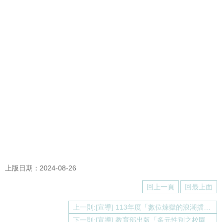
介
About
us
校
內
資
源
Resources
最
新
消
息
News
須
上版日期：2024-08-26
知
Notice
回上一頁
回最上面
申
上一則:[宣導] 113年度「數位煉獄的浪潮擋得住嗎？」─數位性別暴力國際研討會
請
或
下一則:[宣導] 教育部出版「多元性別之校園友善教材資源」大專校院版，鼓勵教師多加運用