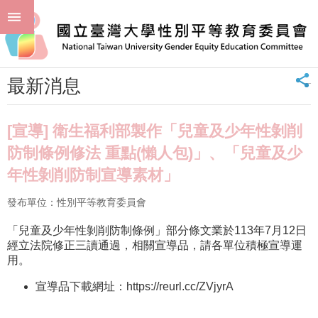
跳到主要內容區塊
進
:::
階
首頁
最新消息 News
最新消息
搜
尋
_
最新消息
回
首
頁
[宣導] 衛生福利部製作「兒童及少年性剝削
臺
防制條例修法 重點(懶人包)」、「兒童及少
大
年性剝削防制宣導素材」
首
頁
發布單位：性別平等教育委員會
聯
絡
「兒童及少年性剝削防制條例」部分條文業於113年7月12日
資
經立法院修正三讀通過，相關宣導品，請各單位積極宣導運
訊
用。
單
宣導品下載網址：https://reurl.cc/ZVjyrA
位
簡