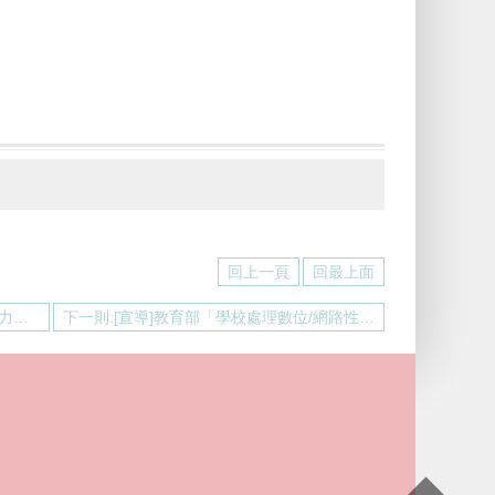
回上一頁
回最上面
上一則:[宣導] 教育部「數位/網路性別暴力防治」宣導
下一則:[宣導]教育部「學校處理數位/網路性別暴力事件指引」