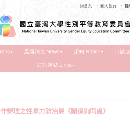
回首頁
臺大首頁
聯
ces
最新消息 News
須知 Notice
申請或通
好站連結 Links
會合作辦理之性暴力防治展《關係詢問處》