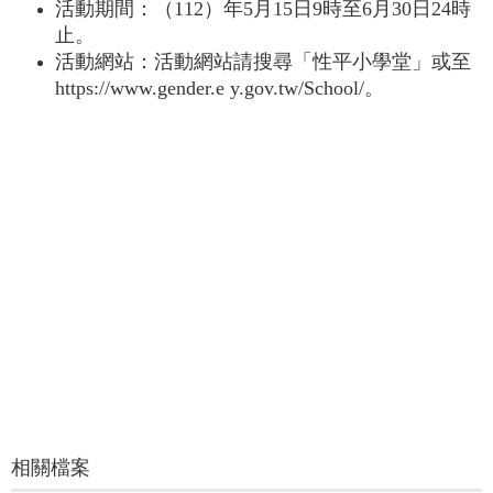
活動期間：（112）年5月15日9時至6月30日24時
介
止。
About
us
活動網站：活動網站請搜尋「性平小學堂」或至
https://www.gender.e y.gov.tw/School/。
校
內
資
源
Resources
最
新
消
息
News
須
知
Notice
申
請
相關檔案
或