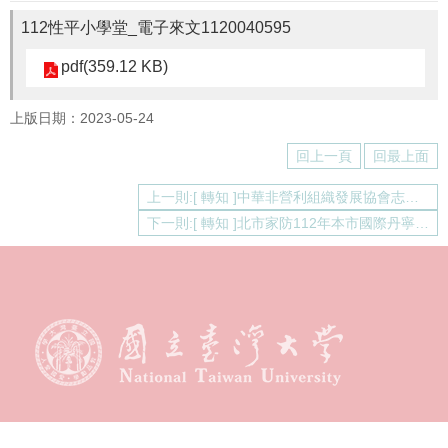
通
112性平小學堂_電子來文1120040595
報
Application
pdf(359.12 KB)
法
規
上版日期：2023-05-24
Law
回上一頁
回最上面
好
站
上一則:[ 轉知 ]中華非營利組織發展協會志工招募
連
下一則:[ 轉知 ]北市家防112年本市國際丹寧日暨性暴力零容忍響應活動
結
Links