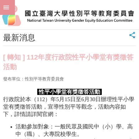
跳到主要內容區塊
進
:::
階
首頁
最新消息 News
最新消息
搜
尋
_
最新消息
回
首
頁
[ 轉知 ] 112年度行政院性平小學堂有獎徵答
臺
活動
大
首
發布單位：性別平等教育委員會
頁
聯
性平小學堂有獎徵答活動
絡
行政院於本（112）年5月15日至6月30日辦理性平小學
資
堂有獎徵答活動，宣導性別平等觀念，活動內容如
訊
下，詳情請詳閱官網：
單
活動參加對象：一般民眾及國民中（小）學、高
位
中（職）、大專院校學生。
簡