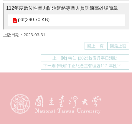
通
112年度數位性暴力防治網絡專業人員訓練高雄場簡章
報
Application
pdf(390.70 KB)
法
規
上版日期：2023-03-31
Law
回上一頁
回最上面
好
站
上一則:[ 轉知 ]2023校園丹寧日活動
連
下一則:[轉知]中正紀念堂管理處112 年性平系列講座
結
Links