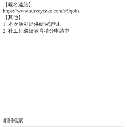
介
【報名連結】
About
https://www.surveycake.com/s/9qobz
us
【其他】
1. 本次活動提供研習證明。
校
內
2. 社工師繼續教育積分申請中。
資
源
Resources
最
新
消
息
News
須
知
Notice
申
請
相關檔案
或