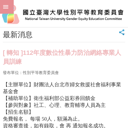
跳到主要內容區塊
進
:::
階
首頁
最新消息 News
最新消息
搜
尋
_
最新消息
回
首
頁
[ 轉知 ]112年度數位性暴力防治網絡專業人
臺
員訓練
大
首
發布單位：性別平等教育委員會
頁
聯
【主辦單位】財團法人台北市婦女救援社會福利事業
絡
基金會
資
【補助單位】衛生福利部公益彩券回饋金
訊
【參與對象】社工、心理、教育輔導人員為主
【招生名額】
單
免費報名， 每場 50人，額滿為止。
位
資格審查後，如有錄取，會 再 通知報名成功。
簡