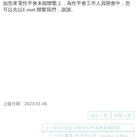
如您來電性平會未能聯繫上，為性平會工作人員開會中，您
介
可以先以E-mail 聯繫我們，謝謝。
About
us
校
內
資
源
Resources
最
新
消
息
News
須
上版日期：2023-01-06
知
Notice
回上一頁
回最上面
申
上一則:[公告]115年性別平等教育補助案，把握時間向本會提出申請
請
或
下一則:[ 重要 ]性平會位置 Location & Map