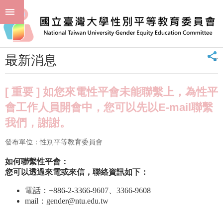
跳到主要內容區塊
進
:::
階
首頁
最新消息 News
最新消息
搜
尋
_
最新消息
回
首
頁
[ 重要 ] 如您來電性平會未能聯繫上，為性平
臺
會工作人員開會中，您可以先以E-mail聯繫
大
我們，謝謝。
首
頁
發布單位：性別平等教育委員會
聯
絡
如何聯繫性平會：
資
您可以透過來電或來信，聯絡資訊如下：
訊
電話：+886-2-3366-9607、3366-9608
單
mail：gender@ntu.edu.tw
位
簡