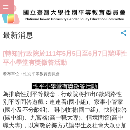
跳到主要內容區塊
進
:::
階
首頁
最新消息 News
最新消息
搜
尋
_
最新消息
回
首
頁
[轉知]行政院於111年5月5日至6月7日辦理性
臺
平小學堂有獎徵答活動
大
首
發布單位：性別平等教育委員會
頁
聯
性平小學堂有獎徵答活動
絡
為推廣性別平等觀念，行政院將推出6款網路性
資
別平等問答遊戲：連連看(國小組)、家事小管家
訊
(國小及不分齡組)、開心牧場(國中組)、快問快答
單
(國中組)、九宮格(高中職大專)、情境問答(高中
位
職大專)，以寓教於樂方式讓學生及社會大眾更加
簡