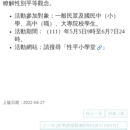
瞭解性別平等觀念。
介
About
us
活動參加對象：一般民眾及國民中（小）
學、高中（職）、大專院校學生。
校
活動期間：（111）年5月5日9時至6月7日24
內
資
時。
源
活動網站：請搜尋「
性平小學堂
」
Resources
最
新
消
息
News
須
知
上版日期：2022-04-27
Notice
回上一頁
回最上面
申
請
上一則:[宣導]跟蹤騷擾防制法於111年6月1日施行
或