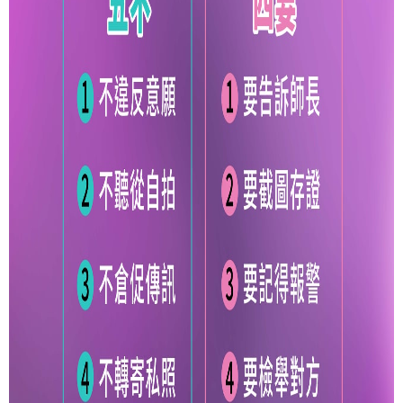
通
報
Application
法
規
Law
好
站
連
結
Links