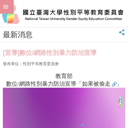
跳到主要內容區塊
進
:::
階
首頁
最新消息 News
最新消息
搜
尋
_
最新消息
回
首
頁
[宣導]數位/網路性別暴力防治宣導
臺
發布單位：性別平等教育委員會
大
首
教育部
頁
數位/網路性別暴力防治宣導「
如果被偷走
」
聯
絡
資
訊
單
位
簡