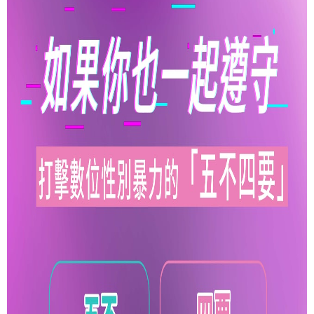
介
About
us
校
內
資
源
Resources
最
新
消
息
News
須
知
Notice
申
請
或