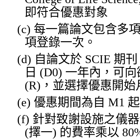
即符合優惠對象
(c)
每一篇論文包含多
項登錄一次。
(d)
自論文於
SCIE
期刊
日
(D0)
一年內
，可向
(R)，並選擇優惠開始
(e)
優惠期間為自
M1
起
(f)
針對致謝設施之儀器
(
擇一
)
的費率乘以
80