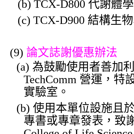
(b) TCX-D800 代謝體學
(c) TCX-D900 結構生物
(9)
論文誌謝優惠辦法
(a)
為鼓勵使用者善加
TechComm
營運，特
實驗室。
(b)
使用本單位設施且
專書或專章發表，致
College of Life Science