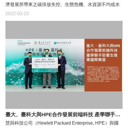
過機器學習、建模技術與演化觀點的融合，加速了具備特
濟發展所帶來之碳排放失控、生態危機、水資源不均或水
定性能的新型結構材料的研發。 研討會最後由臺大土木
汙染事件等，迫使全球必須面對永續發展的議題。如何運
2022-03-15
工程學系暨材料科學與工程學系特聘教授陳俊杉主持圓桌
用綠色科技提升資源和能源的利用與回收率，創造一個永
座談，與談人就 AI 在仿生材料科學領域所面臨的挑戰與未
續環境成為各國政府最重視的發展焦點之一。國立臺灣大
來發展進行深入討論。與會者一致強調，唯有持續的全球
學與美國麻省理工學院邀請兩校在此領域的專家於3月10
合作與跨領域創新，方能有效解決當前複雜的工程與環境
日舉辦綠色科技研討會，以線上的型式發表其研究成果並
問題。透過與 MIT 等世界頂尖學術機構的持續合作，臺大
進行交流。臺大研發長暨臺大國際產學聯盟主任李百祺教
期盼推動具革命性的創新研究，為科學進步與社會福祉做
授在開場致詞中表示：「研究人員在解決社會所面臨的挑
出實質貢獻。 照片二 ：產學研代表齊聚參與圓桌討論
戰方面扮演著關鍵角色。我們很榮幸能邀請到美國麻省理
工學院和國立臺灣大學幾位頂尖的研究學者針對綠色前瞻
技術進行交流。今天的幾個主題­­­­──包括水資源的利用，尤
其是鹽水淡化、碳排放控管及碳捕集與管理，以及再生和
廢物資源利用最大化──這些都是能塑造綠色技術未來的重
要議題。」 圖片一：臺大與MIT講師群合影 在研討會
的上半場，MIT 電機工程學與生物工程學教授Jongyoon
Han 博士探討了目前海水淡化所面臨的幾個挑戰。由於大
臺大、臺科大與HPE合作發展前端科技 產學聯手助臺生進軍國際舞臺
型海水淡化廠並不適用於資源有限、人口稀少、供水有限
慧與科技公司（Hewlett Packard Enterprise, HPE）與國
的地區，因此Han博士的研究團隊開發了一種便攜式小型