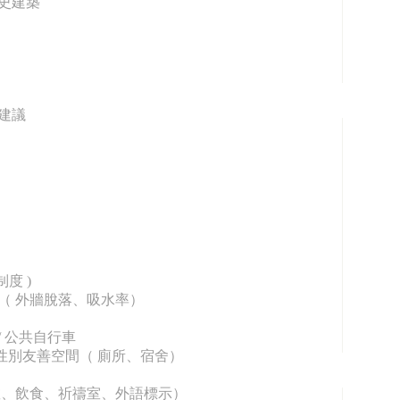
歷史建築
與建議
制度 )
工法（ 外牆脫落、吸水率）
道 / 公共自行車
 / 性別友善空間（ 廁所、宿舍）
國宗教、飲食、祈禱室、外語標示）