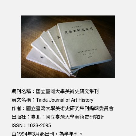
期刊名稱：國立臺灣大學美術史研究集刊
英文名稱：Taida Journal of Art History
作者：國立臺灣大學美術史研究集刊編輯委員會
出版社：臺北：國立臺灣大學藝術史研究所
ISSN：1023-2095
由1994年3月起出刊，為半年刊。