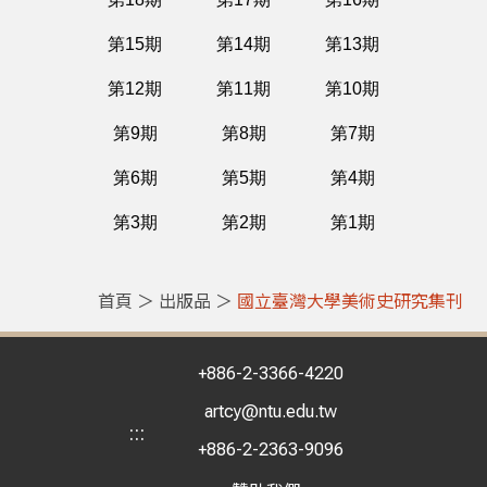
第15期
第14期
第13期
第12期
第11期
第10期
第9期
第8期
第7期
第6期
第5期
第4期
第3期
第2期
第1期
首頁
＞
出版品
＞
國立臺灣大學美術史研究集刊
+886-2-3366-4220
artcy@ntu.edu.tw
:::
+886-2-2363-9096