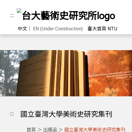
:::
中文
｜
EN (Under Construction)
臺大首頁 NTU
:::
國立臺灣大學美術史研究集刊
首頁
＞
出版品
＞
國立臺灣大學美術史研究集刊