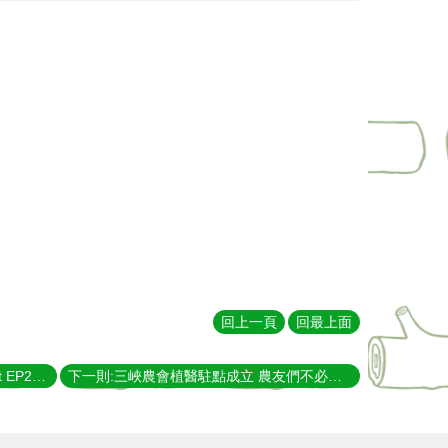
回上一頁
回最上面
上一則:上下游《食農搜查線》Podcast EP24 植物醫師專訪
下一則:三峽農會植醫駐點成立 農友們不必再擔心