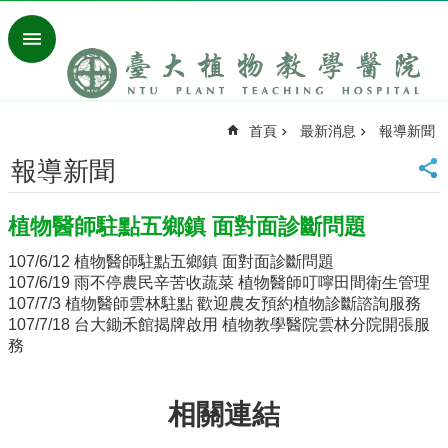
跳到主要內容區塊
進
階
搜
尋
首頁
最新消息
報導新聞
回
首
報導新聞
頁
臺
植物醫師駐點五鄉鎮 面對面診斷問題
大
首
107/6/12 植物醫師駐點五鄉鎮 面對面診斷問題
頁
107/6/19 雨不停農民辛苦收蔬菜 植物醫師叮嚀田間衛生管理
聯
107/7/3 植物醫師雲林駐點 歡迎農友預約植物診斷諮詢服務
絡
107/7/18 台大鋤禾館揭牌啟用 植物教學醫院雲林分院開張服
資
務
訊
行
相關連結
事
曆