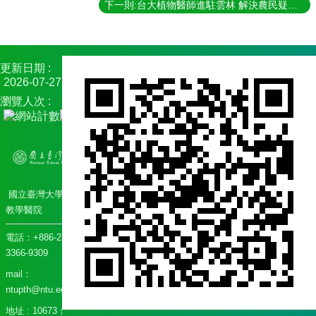
下一則:台大植物醫師進駐雲林 解決農民疑難雜症
常
見
問
答
更新日期
2026-07-27
瀏覽人次
國立臺灣大學植物
教學醫院
電話：+886-2-
3366-9309
mail：
ntupth@ntu.edu.tw
地址 : 10673 台北