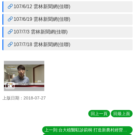
107/6/12 雲林新聞網(佳聯)
最
新
107/6/19 雲林新聞網(佳聯)
消
息
107/7/3 雲林新聞網(佳聯)
單
位
107/7/18 雲林新聞網(佳聯)
簡
介
課
程
資
訊
診
上版日期：2018-07-27
斷
服
回上一頁
回最上面
務
申
請
上一則:台大植醫駐診莿桐 打造新農村經營生態