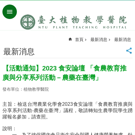
跳到主要內容區塊
進
階
搜
尋
首頁
最新消息
最新消息
回
首
最新消息
頁
臺
【活動通知】2023 食安論壇 「食農教育推
大
首
廣與分享系列活動－農藥在臺灣」
頁
發布單位：植物教學醫院
聯
絡
資
主旨：
檢送台灣農業化學會
2023食安論壇「食農教育推廣與
訊
分享系列活動-農藥在臺灣」議程，
敬請轉知生農學院學生踴
躍報名參加
，請查照。
行
事
說明：
曆
一、為了確保國內食品衛生安全與國人健康營養無虞，針