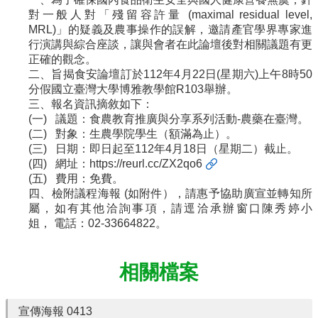
對一般人對「殘留容許量
(maximal residual level,
最
MRL)」的疑義及農事操作的誤解，邀請產官學界專家進
新
行演講與綜合座談，讓與會者在此論壇後對相關議題有更
消
正確的觀念。
息
二、旨揭食安論壇訂於112年4月22日(星期六)上午8時50
單
分假國立臺灣大學博雅教學館R103舉辦。
位
三、報名資訊摘敘如下：
簡
(一) 議題：食農教育推廣與分享系列活動-農藥在臺灣。
介
(二) 對象：
生農學院學生
（額滿為止）。
(三) 日期：即日起至112年4月18日（星期二）截止。
課
(四) 網址：
https://reurl.cc/ZX2qo6
程
(五) 費用：免費。
資
四、檢附議程海報 (如附件），請惠予協助廣宣並轉知所
訊
屬，如有其他洽詢事項，請逕洽承辦窗口陳秀婷小
姐， 電話：02-33664822。
診
斷
服
相關檔案
務
申
請
宣傳海報 0413