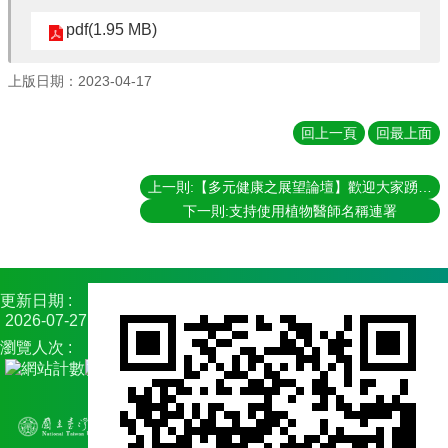
常
pdf(1.95 MB)
見
問
答
上版日期：2023-04-17
回上一頁
回最上面
上一則:【多元健康之展望論壇】歡迎大家踴躍報名參加
下一則:支持使用植物醫師名稱連署
更新日期
2026-07-27
瀏覽人次