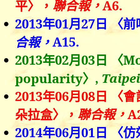
〉
聯合報，
A6.
平
，
2013
年
01
月
27
日 〈
A15.
合報，
2013
年0
2
月03日
〈
Mo
popularity〉
,
Taipe
2013
年06月08日
〈
會
〉
聯合報，
A
朵拉盒
，
2014
年
06
月
01
日 〈仿