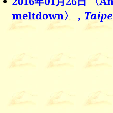
2016年01月26日 〈Ana
meltdown〉，
Taipe