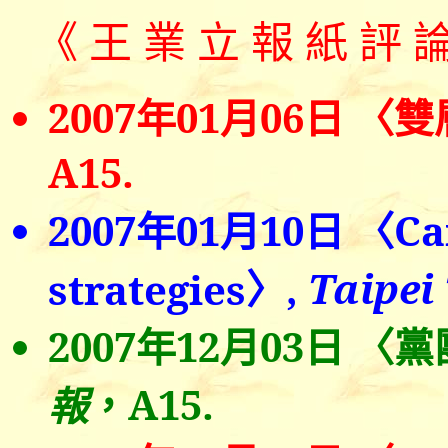
《
王 業 立 報 紙 評 
2007
年0
1
月0
6
日
〈雙
A15.
2007
年0
1
月
10
日
〈
Ca
〉
,
Taipei
strategies
2007
年
12
月0
3
日
〈
黨
，
A15.
報