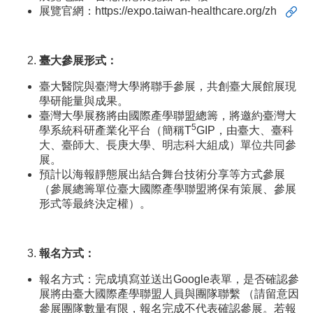
展覽官網：
https://expo.taiwan-healthcare.org/zh
臺大參展形式：
臺大醫院與臺灣大學將聯手參展，共創臺大展館展現
學研能量與成果。
臺灣大學展務將由國際產學聯盟總籌，將邀約臺灣大
5
學系統科研產業化平台（簡稱T
GIP，由臺大、臺科
大、臺師大、長庚大學、明志科大組成）單位共同參
展。
預計以海報靜態展出結合舞台技術分享等方式參展
（參展總籌單位臺大國際產學聯盟將保有策展、參展
形式等最終決定權）。
報名方式：
報名方式：完成填寫並送出Google表單，是否確認參
展將由臺大國際產學聯盟人員與團隊聯繫 （請留意因
參展團隊數量有限，報名完成不代表確認參展。若報