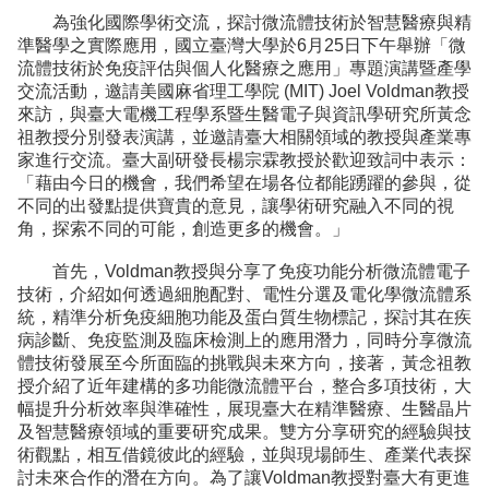
為強化國際學術交流，探討微流體技術於智慧醫療與精
準醫學之實際應用，國立臺灣大學於6月25日下午舉辦「微
流體技術於免疫評估與個人化醫療之應用」專題演講暨產學
交流活動，邀請美國麻省理工學院 (MIT) Joel Voldman教授
來訪，與臺大電機工程學系暨生醫電子與資訊學研究所黃念
祖教授分別發表演講，並邀請臺大相關領域的教授與產業專
家進行交流。臺大副研發長楊宗霖教授於歡迎致詞中表示：
「藉由今日的機會，我們希望在場各位都能踴躍的參與，從
不同的出發點提供寶貴的意見，讓學術研究融入不同的視
角，探索不同的可能，創造更多的機會。」
首先，Voldman教授與分享了免疫功能分析微流體電子
技術，介紹如何透過細胞配對、電性分選及電化學微流體系
統，精準分析免疫細胞功能及蛋白質生物標記，探討其在疾
病診斷、免疫監測及臨床檢測上的應用潛力，同時分享微流
體技術發展至今所面臨的挑戰與未來方向，接著，黃念祖教
授介紹了近年建構的多功能微流體平台，整合多項技術，大
幅提升分析效率與準確性，展現臺大在精準醫療、生醫晶片
及智慧醫療領域的重要研究成果。雙方分享研究的經驗與技
術觀點，相互借鏡彼此的經驗，並與現場師生、產業代表探
討未來合作的潛在方向。為了讓Voldman教授對臺大有更進