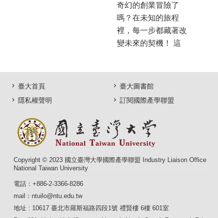
成）將參展《2026亞
奇幻的創業冒險了
舉
洲生技大展BIO Asia-
嗎？在未知的旅程
《
Taiwan》，聯手臺大
裡，每一步都藏著改
展H
醫院等單位，展出全
變未來的契機！ 這
臺
方位生技、醫療、農
裡，就是你的最佳起
多
業等領域的創新技術
點 活動亮點一覽
與研究，歡迎臺大有
11/3（一）創業資源
臺大首頁
臺大圖書館
意願師長及團隊報
分享 18:00 – 21:30｜
隱私權聲明
訂閱國際產學聯盟
名、共襄盛舉！ 生
台大校內外創業資源
技領域 ...更多
一次看透，機會留給
敢行動的人！
11/4（二）創業抉擇
論壇 18:00 & ...更多
Copyright © 2023 國立臺灣大學國際產學聯盟 Industry Liaison Office
National Taiwan University
電話：+886-2-3366-8286
mail：ntuilo@ntu.edu.tw
地址 : 10617 臺北市羅斯福路四段1號 禮賢樓 6樓 601室