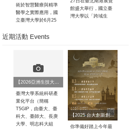
27日在臺北南港展覽
術於智慧醫療與精準
聯
館盛大舉行，國立臺
醫學之實際應用，國
學
灣大學以「跨域生
立臺灣大學於6月25
來
技．智慧啟航」為主
日下午舉辦「微流體
院
題，攜手臺灣科技大
技術於免疫評估與個
近期活動 Events
講
學、臺灣師範大學、
人化醫療之應用」專
院
長庚大學、明志科技
題演講暨產學交流活
教
大學、臺大醫院及臺
動，邀請美國麻省理
B
大SPARK計畫辦公室
工學院 (MIT) Joel
博
等校內外合作夥伴設
Voldman教授來訪，
講
立專館參展。展出內
臺
與臺大電機工程學系
訊
【2026亞洲生技大展BIO Asia-Taiwan】歡迎有意願師長、團隊報名參展！
容涵蓋AI醫療影像分
將
暨生醫電子與資訊學
黃
析、智慧醫材開發、
臺灣大學系統科研產
灣
研究所黃念祖教授分
就
再 ...更多
業化平台（簡稱
He
別發表演講 ...更多
T5GIP，由臺大、臺
展
【2025 台大創新創業嘉年華】冒險啟程，開始報名！
科大、臺師大、長庚
研
大學、明志科大組
你準備好踏上今年最
願