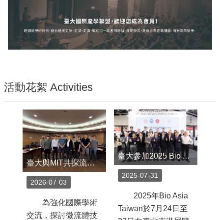
活動花絮 Activities
臺大參加2025 Bio Asia Taiwan 展覽，展現跨域生技創新實力
臺大與MIT共探流微流體前瞻技術 促進智慧醫療與跨域研究合作
2025-07-31
2026-07-03
2
2025年Bio Asia
為強化國際學術
2
Taiwan於7月24日至
交流，探討微流體技
日