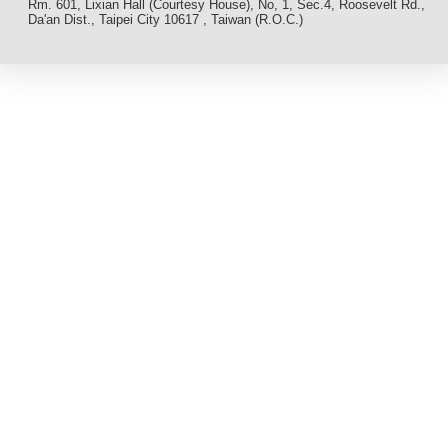
Rm. 601, Lixian Hall (Courtesy House), No, 1, Sec.4, Roosevelt Rd.,
Da'an Dist., Taipei City 10617 , Taiwan (R.O.C.)