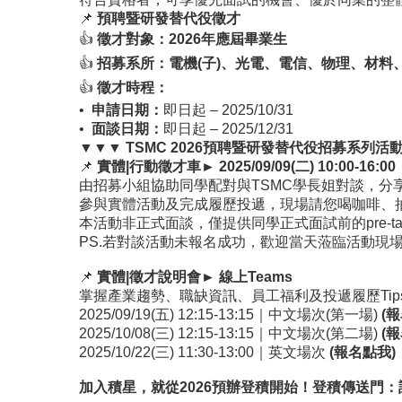
📌
預聘暨研發替代役徵才
👍
徵才對象：
2026
年應屆畢業生
👍
招募系所：
電機
(
子
)
、光電、電信、物理、材料
👍
徵才時程：
•
申請日期：
即日起 – 2025/10/31
•
面談日期：
即日起 – 2025/12/31
▼▼▼
TSMC 2026
預聘暨研發替代役招募系列活
📌
實體
|
行動徵才車
►
2025/09/09(
二
) 10:00-16:00
由招募小組協助同學配對與TSMC學長姐對談，分
參與實體活動及完成履歷投遞，現場請您喝咖啡、
本活動非正式面談，僅提供同學正式面試前的pre-t
PS.若對談活動未報名成功，歡迎當天蒞臨活動現
📌
實體
|
徵才說明會
►
線上
Teams
掌握產業趨勢、職缺資訊、員工福利及投遞履歷Ti
2025/09/19(五) 12:15-13:15｜中文場次(第一場)
(
報
2025/10/08(三) 12:15-13:15｜中文場次(第二場)
(
報
2025/10/22(三) 11:30-13:00｜英文場次
(
報名點我
)
加入積星，就從
2026
預辦登積開始！登積傳送門：