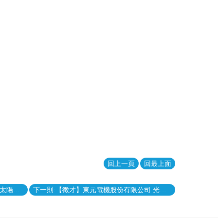
回上一頁
回最上面
上一則:【競賽】2025 Porrima 第一屆太陽能板再生應用設計競賽：10 月 13 日 (一) 截止
下一則:【徵才】東元電機股份有限公司 光纖工程師 (參與世界級資料中心建置案)