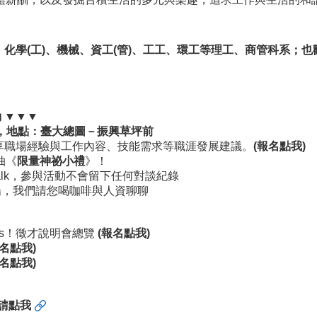
、化學
(
工
)
、機械、資工
(
管
)
、工工、環工等理工、商管科系；也
動
▼▼▼
，地點：
臺大總圖－振興草坪前
享職場經驗與工作內容、技能需求等職涯發展建議。
(
報名點我
)
抽《
限量神祕小禮
》！
alk，參與活動不會留下任何對談紀錄
場，我們請您喝咖啡與人資聊聊
ps！徵才說明會總覽
(
報名點我
)
名點我
)
名點我
)
請點我