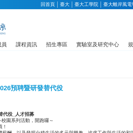
回首頁
臺大
臺大工學院
臺大離岸風電
成員
課程資訊
招生專區
實驗室及研究中心
026預聘暨研發替代役
替代役
_
人才招募
募–校園系列活動，開跑囉～
蹟！
體薪酬，以及發掘台積生活的多元與樂趣，追求工作與生活的和