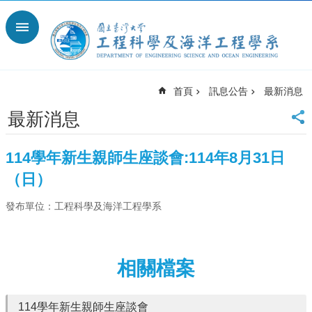
跳到主要內容區塊
進
階
搜
尋
首頁
訊息公告
最新消息
回
首
最新消息
頁
臺
114學年新生親師生座談會: 114年8月31日
大
（日）
臺
大
發布單位：工程科學及海洋工程學系
工
學
院
臺
相關檔案
大
離
岸
114學年新生親師生座談會