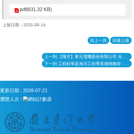
風
電
pdf(631.32 KB)
學
程
上版日期：2025-08-14
臺
大
回上一頁
回最上面
工
海
系
上一則:【徵才】東元電機股份有限公司 光纖工程師 (參與世界級資料中心建置案)
FB
下一則:工程科學及海洋工程學系徵聘教師：收件截止114年9月22日
網
站
導
覽
更新日期
2026-07-21
English
瀏覽人次
訊
息
公
告