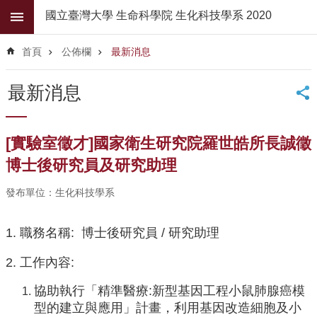
跳到主要內容區塊
國立臺灣大學 生命科學院 生化科技學系 2020
進
階
首頁
公佈欄
最新消息
搜
尋
最新消息
公
佈
欄
[實驗室徵才]國家衛生研究院羅世皓所長誠徵
學
博士後研究員及研究助理
系
簡
發布單位：生化科技學系
介
1. 職務名稱: 博士後研究員 / 研究助理
系
所
2. 工作內容:
師
資
協助執行「精準醫療:新型基因工程小鼠肺腺癌模
高
型的建立與應用」計畫，利用基因改造細胞及小