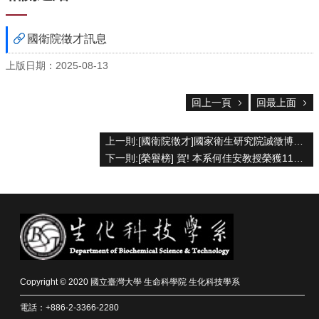
院
首
國衛院徵才訊息
頁
網
上版日期：2025-08-13
站
導
回上一頁
回最上面
覽
聯
絡
上一則:[國衛院徵才]國家衛生研究院誠徵博士後研究員 及 助研究員(含)以上研究人員
資
下一則:[榮譽榜] 賀! 本系何佳安教授榮獲114學年度特聘教授殊榮
訊
English
公
佈
欄
學
Copyright © 2020 國立臺灣大學 生命科學院 生化科技學系
系
簡
電話：+886-2-3366-2280
介