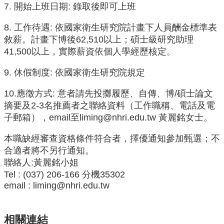
資
7. 開始上班日期: 錄取後即可上班
源
8. 工作待遇: 依國家衛生研究院計畫下人員酬金標準表
下
敘薪。計畫下博後62,510以上；碩士級研究助理
載
41,500以上，實際薪資依個人學經歷核定。
中
心
9. 休假制度: 依國家衛生研究院規定
捐
款
10.應徵方式: 意者請先投擲履歷、自傳、博/碩士論文
專
摘要及2-3名推薦者之聯絡資料（工作職稱、電話及電
區
子郵箱），email至
liming@nhri.edu.tw
黃麗銘女士。
回
本職缺經審查資格條件符合者，擇優通知參加甄選；不
首
合適者將不另行通知。
頁
聯絡人:黃麗銘小姐
臺
Tel : (037) 206-166 分機35302
大
email : liming@nhri.edu.tw
首
頁
生
相關連結
科