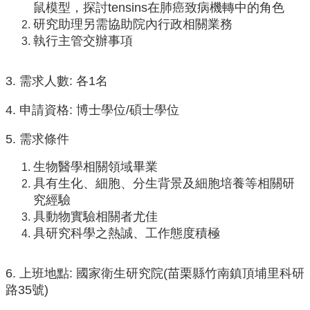
中
鼠模型，探討tensins在肺癌致病機轉中的角色
生
研究助理另需協助院內行政相關業務
專
執行主管交辦事項
區
大
3. 需求人數: 各1名
學
部
4. 申請資格: 博士學位/碩士學位
碩
5. 需求條件
博
士
生物醫學相關領域畢業
班
具有生化、細胞、分生背景及細胞培養等相關研
系
究經驗
友
具動物實驗相關者尤佳
會
具研究科學之熱誠、工作態度積極
動
態
6. 上班地點: 國家衛生研究院(苗栗縣竹南鎮頂埔里科研
常
路35號)
用