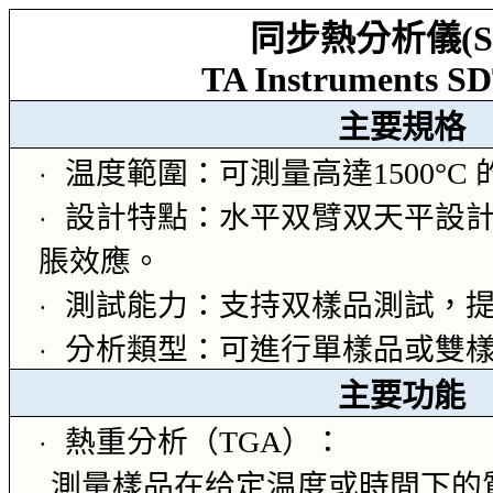
同步熱分析儀
(
TA Instruments S
主要規格
温度範圍：可測量高達
1500°C
·
設計特點：水平双臂双天平設
·
脹效應。
測試能力：支持双樣品測試，
·
分析類型：可進行單樣品或雙
·
主要功能
熱重分析
（
TGA
）：
·
測量樣品在给定温度或時間下的