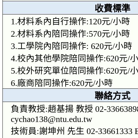
收費標準
1.
材料系內自行操作
:120
元
/
小時
2.
材料系內陪同操作
:570
元
/
小時
3.
工學院內陪同操作
: 620
元
/
小時
4.
校內其他學院陪同操作
:620
元
/
5.
校外研究單位陪同操作
:620
元
/
6.
廠商陪同操作
:620
元
/
小時
聯絡方式
負責教授
:
趙基揚 教授
02-33663898
cychao138@ntu.edu.tw
技術員
:
謝坤州 先生
02-33661333 E