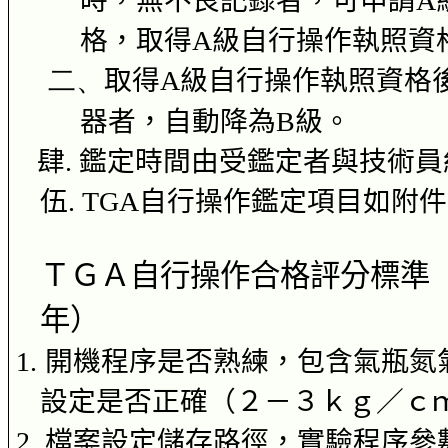
時，無不良記錄者，可申請
A
格，取得
A
級自行操作執照資
二、
取得
A
級自行操作執照資格
器者，自動降為
B
級。
肆
.
鑑定時間由受鑑定者與技術員
伍
. TGA
自行操作鑑定項目如附件
ＴＧＡ
自行操作合格評分標準
年）
1.
開機程序是否熟練，包含氣瓶氮
設定是否正確（２－３
ｋｇ
／
ｃ
2.
檔案設定儲存路徑，實驗程序參