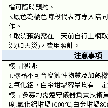
檔可隨時預約。
3.
底色為
橘
色時段代表有專人陪
作。
4.
取消預約需在二天前自行上網
況
(
如天災
)
，
費用照計
。
注意事項
樣品限制
:
1.
樣品不可含腐蝕性物質及加熱
2.
氧化鋁，白金坩堝
容量均有一
樣品
多寡均需遵守
儀器負責技術
度
:
氧化鋁坩堝
1000
℃
,
白金坩堝
80