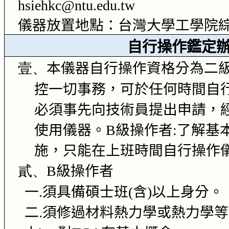
hsiehkc@ntu.edu.tw
儀器放置地點：台灣大學工學院
自行操作鑑定
壹、
本儀器自行操作資格分為二
控一切事務，可於任何時間自
必須事先向技術員提出申請，
使用儀器。
B
級操作者
:
了解基
施，只能在上班時間自行操作
貳、
B
級操作者
一
.
須具備碩士班
(
含
)
以上身分。
二
.
須修過材料熱力學或熱力學等