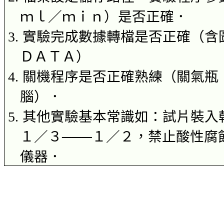
ｍｌ
／
ｍｉｎ
）是否正確．
3.
實驗完成數據轉檔是否正確（含
ＤＡＴＡ
）
4.
關機程序是否正確熟練（關氣瓶
腦）．
5.
其他實驗基本常識如：試片
裝入
１／３
───
１／２，禁止酸性腐
儀器．