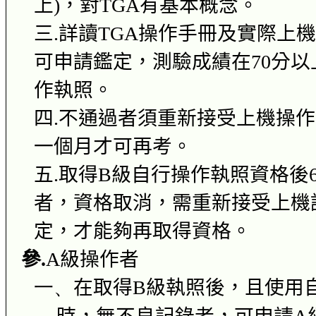
上
)
，對
TGA
有基本概念。
三
.
詳讀
TGA
操作手冊及實際上
可申請鑑定，測驗成績在
70
分以
作執照。
四
.
不通過者須重新接受上機操作
一個月才可再考。
五
.
取得
B
級自行操作執照資格後
者，資格取消，需重新接受上機
定，才能夠再取得資格。
參
.
A
級操作者
一、
在取得
B
級執照後，且使用