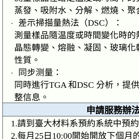
蒸發、吸附水、分解、燃燒、聚
差示掃描量熱
法（
DSC
）：
·
測量樣品隨温度或時間變化時的
晶態轉變、熔融、凝固、玻璃化
性質。
同步测量：
·
同時進行
TGA
和
DSC
分析，提
整信息。
申請服務辦
1.
請到臺大材料系預約系統中預
2.
每月
25
日
10:00
開始開放下個月