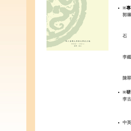
※
專
郭
—
石
—
李
1
陳翠
※
研
李
及
中