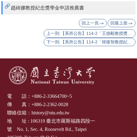
灣
趙綺娜教授紀念獎學金申請推薦書
大
回上一頁
回最上面
學
上一則:【系所公告】114-2「王德毅教授獎學金」開放申請（申請截止日：2026.03.01）
臺
下一則:【系所公告】114-2「韓復智教授紀念獎學金」開放申請（申請截止日：2026.03.01）
大
文
學
院
臺
大
電 話：
+886-2-33664700~5
圖
傳 真：
+886-2-2362-0028
書
聯絡信箱：
history@ntu.edu.tw
館
地 址 :
106319
臺北市羅斯福路四段一
號
No. 1, Sec. 4, Roosevelt Rd., Taipei
English