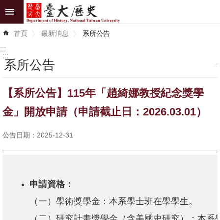
跳到主要內容區塊
進
首頁
最新消息
系所公告
階
搜
:::
尋
:::
系所公告
_
最
【系所公告】115年「趙綺娜教授紀念獎學
新
消
金」開放申請（申請截止日：2026.03.01）
息
公告日期：2025-12-31
系
所
介
紹
申請資格：
（一）學術獎學金：本系學士班在學學生。
系
所
（二）研究計畫獎學金（含美國史研究）：本系