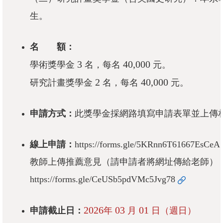
成
生。
員
修
名 額：
讀
3
40,000
學術獎學金
名，每名
元。
規
2
40,000
研究計畫獎學金
名，每名
元。
定
招
申請方式：
此獎學金採網路填寫申請表單並上傳
生
入
線上申請：
https://forms.gle/5KRnn6T61667EsCeA
學
教師上傳推薦意見（請申請者將網址傳給老師）
學
https://forms.gle/CeUSb5pdVMc5Jvg78
生
資
2026
03
01
申請截止日：
年
月
日（週日）
訊