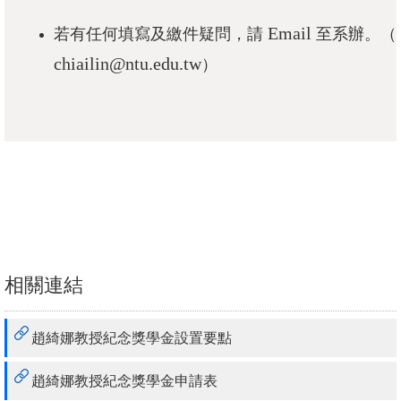
活
Email
若有任何填寫及繳件疑問，請
至系辦。（
動
chiailin@ntu.edu.tw
）
紀
實
出
版
品
相
關
資
相關連結
源
首
趙綺娜教授紀念獎學金設置要點
頁
趙綺娜教授紀念獎學金申請表
臺