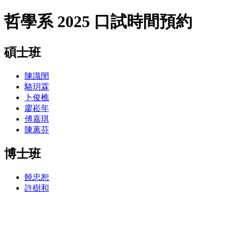
哲學系 2025 口試時間預約
碩士班
陳識閔
駱玥霖
卜俊樵
廖崧年
傅嘉琪
陳蕙芬
博士班
饒忠恕
許樹和