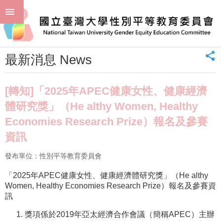
跳到主要內容區塊
進
:::
階
首頁
最新消息 News
搜
尋
_
最新消息 News
回
首
頁
[轉知]「2025年APEC健康女性、健康經濟
臺
體研究獎」（He althy Women, Healthy
大
Economies Research Prize）報名及參賽
首
頁
資訊
聯
絡
發布單位：性別平等教育委員會
資
「2025年APEC健康女性、健康經濟體研究獎」（He althy
訊
Women, Healthy Economies Research Prize）報名及參賽資
單
訊
位
獎項係於2019年亞太經濟合作會議（簡稱APEC）主辦
簡