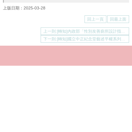
上版日期：2025-03-28
回上一頁
回最上面
上一則:[轉知]內政部「性別友善廁所設計指引」
下一則:[轉知]國立中正紀念堂藝述平權系列講座與工作坊
Copyright © 2021 國立臺灣大學性平教育委員會
電話：+886-2-3366-9607、3366-9608
Fax：+886-2-3366-9615
mail：gender@ntu.edu.tw