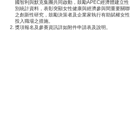
國智利與默克集團共同啟動，鼓勵APEC經濟體建立性
介
別統計資料，表彰突顯女性健康與經濟參與間重要關聯
About
之創新性研究，鼓勵決策者及企業家執行有助賦權女性
us
投入職場之措施。
校
獎項報名及參賽資訊詳如附件申請表及說明。
內
資
源
Resources
最
新
消
息
News
須
知
Notice
申
請
或