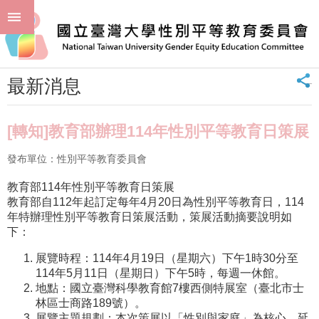
跳到主要內容區塊
進
:::
階
首頁
最新消息 News
最新消息
搜
尋
_
最新消息
回
首
頁
[轉知]教育部辦理114年性別平等教育日策展
臺
發布單位：性別平等教育委員會
大
首
教育部114年性別平等教育日策展
頁
教育部自112年起訂定每年4月20日為性別平等教育日，114
聯
年特辦理性別平等教育日策展活動，策展活動摘要說明如
絡
下：
資
訊
展覽時程：114年4月19日（星期六）下午1時30分至
114年5月11日（星期日）下午5時，每週一休館。
單
地點：國立臺灣科學教育館7樓西側特展室（臺北市士
位
林區士商路189號）。
簡
展覽主題規劃：本次策展以「性別與家庭」為核心，延