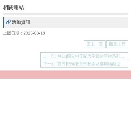
相關連結
活動資訊
上版日期：2025-03-18
回上一頁
回最上面
上一則:[轉知]國立中正紀念堂藝述平權系列講座與工作坊
下一則:[宣導]轉知教育部校園及部屬場館提供多元生理用品指引
Copyright © 2021 國立臺灣大學性平教育委員會