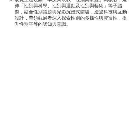
介
伸「性別與科學、性別與運動及性別與藝術」等子議
About
題，結合性別議題與光影沉浸式體驗，透過科技與互動
us
設計，帶領觀展者深入探索性別的多樣性與豐富性，提
升性別平等的認知與意識。
校
內
資
源
Resources
最
新
消
息
News
須
知
Notice
申
請
或