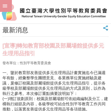
跳到主要內容區塊
進
:::
階
首頁
最新消息 News
最新消息
搜
尋
_
最新消息
回
首
頁
[宣導]轉知教育部校園及部屬場館提供多元
臺
生理用品指引
大
首
發布單位：性別平等教育委員會
頁
一、鑒於教育部友善提供多元生理用品計畫實施迄今已滿週
聯
年有餘，經彙整學生團體意見、各業務單位實施經驗及建
絡
議，爰修訂校園及部屬場館提供多元生理用品指引，提示各
資
級學校及部屬場館提供多元生理用品的方式及原則，以作為
訊
執行之參考。本次修訂重點摘要說明如下：
單
(一)增訂規劃原則：校園及部屬場館可依組織編制及分工，建
位
構執行細節及內容，各級學校可結合性別平等教育工作共同
簡
推動，以落實友善提供多元生理用品等各項措施。