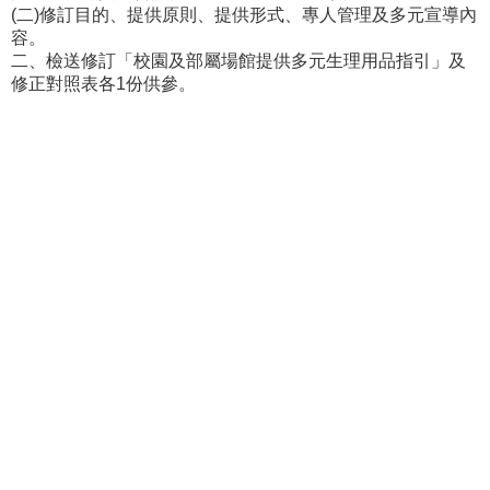
介
(二)修訂目的、提供原則、提供形式、專人管理及多元宣導內
About
容。
us
二、檢送修訂「校園及部屬場館提供多元生理用品指引」及
修正對照表各1份供參。
校
內
資
源
Resources
最
新
消
息
News
須
知
Notice
申
請
或