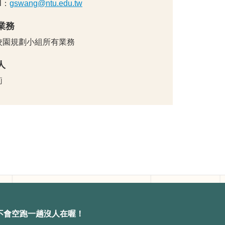
il：
gswang@ntu.edu.tw
業務
校園規劃小組所有業務
人
莉
不會空跑一趟沒人在喔！