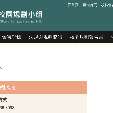
回首頁
臺大首頁
校務會
會議記錄
法規與規劃資訊
校園規劃報告書
人
樹
教授
方式
66-8098