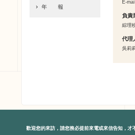
E-ma
年 報
負責
綜理
代理
吳莉
歡迎您的來訪，請您務必提前來電或來信告知，才