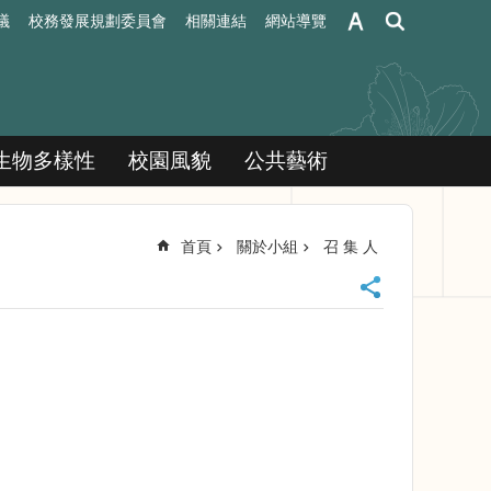
議
校務發展規劃委員會
相關連結
網站導覽
生物多樣性
校園風貌
公共藝術
首頁
關於小組
召 集 人