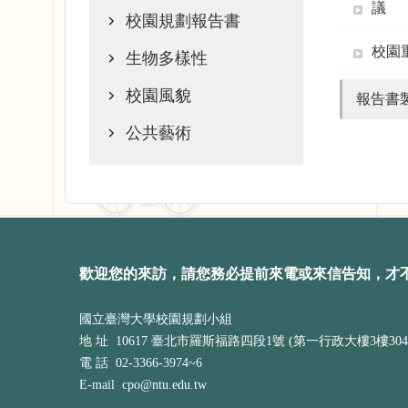
議
校園規劃報告書
校園
生物多樣性
校園風貌
報告書
公共藝術
歡迎您的來訪，請您務必提前來電或來信告知，才
國立臺灣大學校園規劃小組
地 址 10617 臺北市羅斯福路四段1號 (第一行政大樓3樓304
電 話 02-3366-3974~6
E-mail cpo@ntu.edu.tw