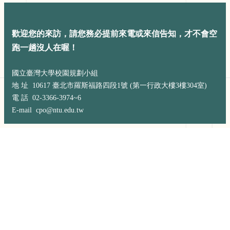
展
規
劃
歡迎您的來訪，請您務必提前來電或來信告知，才不會空
委
員
跑一趟沒人在喔！
會
相
國立臺灣大學校園規劃小組
關
地 址 10617 臺北市羅斯福路四段1號 (第一行政大樓3樓304室)
連
電 話 02-3366-3974~6
結
E-mail cpo@ntu.edu.tw
網
站
導
覽
關
於
小
組
校