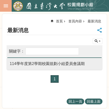
跳到主要內容區塊
進
階
首頁
首頁內容
最新消息
搜
尋
最新消息
回
首
頁
臺
大
首
114學年度第2學期校園規劃小組委員會議期
頁
校
務
1
會
議
校
務
回上一頁
回最上面
發