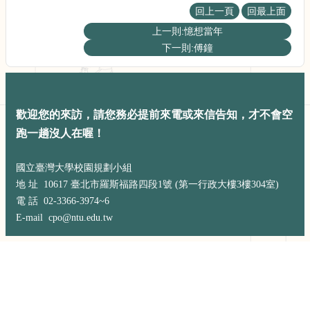
展
回上一頁
回最上面
規
上一則:憶想當年
劃
委
下一則:傅鐘
員
會
相
關
歡迎您的來訪，請您務必提前來電或來信告知，才不會空
連
跑一趟沒人在喔！
結
網
國立臺灣大學校園規劃小組
站
地 址 10617 臺北市羅斯福路四段1號 (第一行政大樓3樓304室)
導
覽
電 話 02-3366-3974~6
E-mail cpo@ntu.edu.tw
關
於
小
組
校