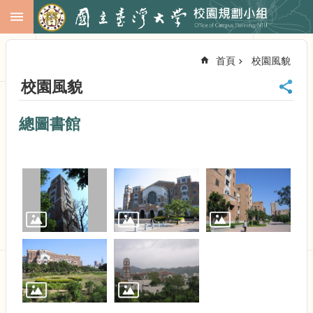
跳到主要內容區塊
進
階
首頁
校園風貌
搜
尋
校園風貌
回
首
總圖書館
頁
臺
大
首
頁
校
務
會
議
校
務
發