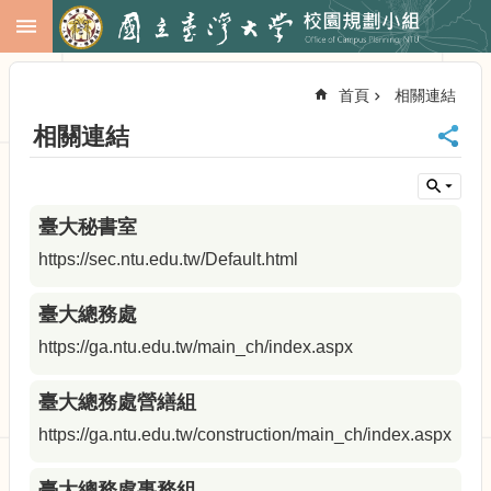
跳到主要內容區塊
進
階
首頁
相關連結
搜
尋
相關連結
回
首
頁
臺大秘書室
臺
大
https://sec.ntu.edu.tw/Default.html
首
頁
臺大總務處
校
https://ga.ntu.edu.tw/main_ch/index.aspx
務
會
議
臺大總務處營繕組
校
https://ga.ntu.edu.tw/construction/main_ch/index.aspx
務
發
臺大總務處事務組