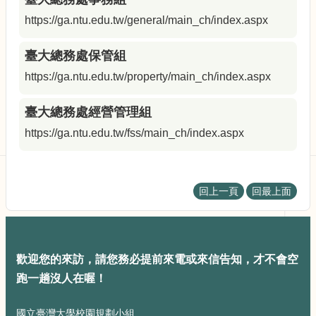
展
規
https://ga.ntu.edu.tw/general/main_ch/index.aspx
劃
委
臺大總務處保管組
員
https://ga.ntu.edu.tw/property/main_ch/index.aspx
會
相
關
臺大總務處經營管理組
連
https://ga.ntu.edu.tw/fss/main_ch/index.aspx
結
網
站
導
回上一頁
回最上面
覽
關
於
歡迎您的來訪，請您務必提前來電或來信告知，才不會空
小
組
跑一趟沒人在喔！
校
國立臺灣大學校園規劃小組