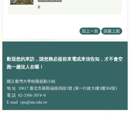
展
#
規
劃
委
員
回上一頁
回最上面
會
相
關
連
結
歡迎您的來訪，請您務必提前來電或來信告知，才不會空
網
跑一趟沒人在喔！
站
導
國立臺灣大學校園規劃小組
覽
地 址 10617 臺北市羅斯福路四段1號 (第一行政大樓3樓304室)
關
電 話 02-3366-3974~6
於
E-mail cpo@ntu.edu.tw
小
組
校