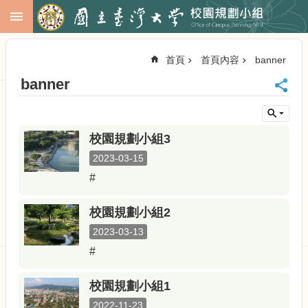
跳到主要內容區塊
進
階
首頁
首頁內容
banner
搜
尋
banner
回
首
頁
校園規劃小組3
臺
大
2023-03-15
首
#
頁
校
校園規劃小組2
務
2023-03-13
會
議
#
校
務
校園規劃小組1
發
2022-11-23