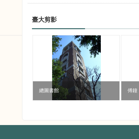
臺大剪影
總圖書館
傅鐘