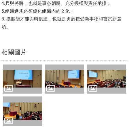
4.兵與將將，也就是事必躬親、充分授權與責任承擔；
文
5.組織進步必須優化組織內的文化；
件
6. 換腦袋才能與時俱進，也就是勇於接受新事物和嘗試新選
心
項。
輔
&
學
相關圖片
輔
捐
款
教
研
資
源
與
圖