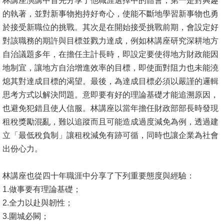
林講座演講中首先分享了他職涯選擇中的體會，第一是對興趣
的執著，並對新事物抱持好奇心，使能不斷地學習新事物也勇
消
於接受新職位的挑戰。其次是在開始接受挑戰前期，會設定好
息
對該職務的期許與目標並戮力達成，例如林講座研究深耕地方
公
自治議題多年，在擔任主計長時，即設定要使得地方財政能因
告
地制宜，讓地方自治增進效率的目標，即使面對阻力也未能澆
熄其對達成目標的渴望。最後，為達成目標必須以嚴謹的邏輯
國
思考方式以解決問題。意即要有好的理論基礎才能追溯原因，
際
也避免犯錯且使人信服。林講座以當年擔任財政部部長時發現
化
租稅獎勵混亂，難以追蹤而且可能造成過度減免為例，透過建
高
立「最低稅負制」讓租稅減免有跡可循，同時也讓企業為社會
教
出份心力。
深
耕
林講座也從四十年職涯中分享了下列重要態度與經驗：
1.做事要有理論基礎；
辦
2.全力以赴與韌性；
法
3.圍城必闕；
及