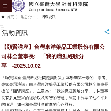
跳到主要內容區塊
進
首頁
消息公告
活動資訊
階
搜
:::
尋
:::
活動資訊
_
認
【頤賢講座】台灣東洋藥品工業股份有限公
識
學
司林全董事長: 「我的職涯經驗分
院
享」-2025.10.02
學
「頤賢講座-臺灣政經社問題與對策」本學期第一場的「學者、
術
專家專題演講」由台灣東洋藥品工業股份有限公司林全董事長
單
擔任「頤賢講座」。主題為：「我的職涯經驗分享」，林董事
位
長有多元豐富的經驗以及睿智的智慧，演講中分享了他不平凡
研
的職涯，如何和臺灣社會前進的心路歷程。
究