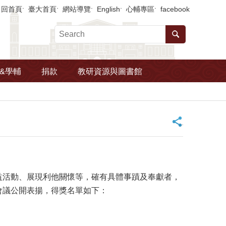
回首頁
臺大首頁
網站導覽
English
心輔專區
facebook
&學輔
捐款
教研資源與圖書館
_
益活動、展現利他關懷等，確有具體事蹟及奉獻者，
會議公開表揚，得獎名單如下：