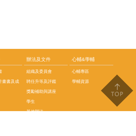
耕
辦法及文件
心輔&學輔
書
組織及委員會
心輔專區
計畫書及成
聘任升等及評鑑
學輔資源
獎勵補助與講座
學生
其他辦法
文件下載
會議紀錄