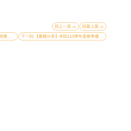
回上一頁
回最上面
上一則:【榮耀分享】經濟系陳慶池教授獲玉山學者計畫續期/經濟系小松利明助理教授獲玉山青年學者計畫核定
下一則:【榮耀分享】本院113學年度教學優良教師得獎名單