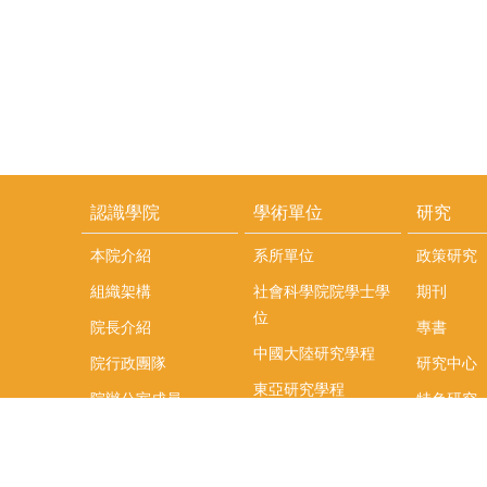
認識學院
學術單位
研究
本院介紹
系所單位
政策研究
組織架構
社會科學院院學士學
期刊
位
院長介紹
專書
中國大陸研究學程
院行政團隊
研究中心
東亞研究學程
院辦公室成員
特色研究
頤賢講座
榮譽事蹟
研究團隊
在職專班
場地租借