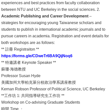
experiences and best practices from faculty collaboration
文
between NTU and UC Berkeley in the social sciences. 2.
件
Academic Publishing and Career Development
–
心
strategies for encouraging young Taiwanese scholars and
輔
students to publish in international academic journals and to
&
pursue careers in academia. Registration and event details for
學
both workshops are as follows:
輔
** 註冊 Registraiton **
https://forms.gle/CDweTr6BA9QijNoq6
捐
** 特邀講者 Keynote Speaker **
款
蘇珊‧海德教授
Professor Susan Hyde
教
美國加州大學柏克萊分校政治學系講座教授
研
Kernan Robson Professor of Political Science, UC Berkeley
資
**工作坊 1: 共同指導研究生工作坊 **
源
Workshop on Co-advising Graduate Students
與
時間 Time ：
圖