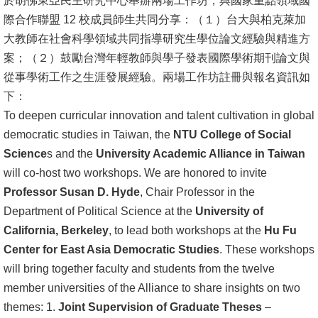
於胡佛東亞民主研究中心舉辦兩場工作坊，與國家重點領域國
際合作聯盟 12 校成員師生共同分享：（１）台大與柏克萊加
消
大教師在社會科學領域共同指導研究生學位論文經驗與精進方
息
案；（２）鼓勵台灣年輕教師與學子發表國際學術期刊論文與
公
從事學術工作之生涯發展經驗。兩場工作坊註冊與報名資訊如
告
下：
To deepen curricular innovation and talent cultivation in global
國
democratic studies in Taiwan, the
際
NTU College of Social
Science
化
s and the
University Academic Alliance in Taiwan
will co-host two workshops. We are honored to invite
高
Professor Susan D. Hyde
, Chair Professor in the
教
Department of Political Science at the
University of
深
California, Berkeley
, to lead both workshops at the
Hu Fu
耕
Center for East Asia Democratic Studies
. These workshops
will bring together faculty and students from the twelve
辦
member universities of the Alliance to share insights on two
法
themes: 1.
Joint Supervision of Graduate Theses
–
及