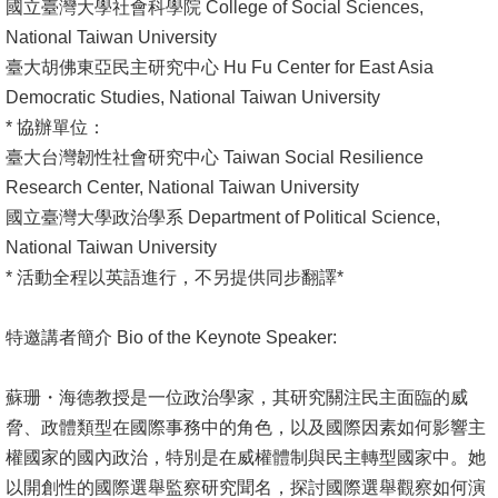
English
國立臺灣大學社會科學院 College of Social Sciences,
National Taiwan University
心
臺大胡佛東亞民主研究中心 Hu Fu Center for East Asia
輔
Democratic Studies, National Taiwan University
專
* 協辦單位：
區
臺大台灣韌性社會研究中心 Taiwan Social Resilience
Research Center, National Taiwan University
facebook
國立臺灣大學政治學系 Department of Political Science,
National Taiwan University
* 活動全程以英語進行，不另提供同步翻譯*
特邀講者簡介 Bio of the Keynote Speaker:
蘇珊・海德教授是一位政治學家，其研究關注民主面臨的威
脅、政體類型在國際事務中的角色，以及國際因素如何影響主
權國家的國內政治，特別是在威權體制與民主轉型國家中。她
以開創性的國際選舉監察研究聞名，探討國際選舉觀察如何演