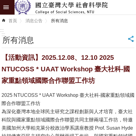
跳到主要內容區塊
進
首頁
消息公告
所有消息
階
搜
:::
尋
:::
所有消息
_
認
【活動資訊】2025.12.08、12.10 2025
識
學
NTUCOSS * UAAT Workshop 臺大社科-國
院
家重點領域國際合作聯盟工作坊
學
2025 NTUCOSS * UAAT Workshop 臺大社科-國家重點領域國
術
際合作聯盟工作坊
單
為深化臺灣本地全球民主研究之課程創新與人才培育，臺大社
位
科院與國家重點領域國際合作聯盟共同主辦兩場工作坊，特邀
研
美國加州大學柏克萊分校政治學系講座教授 Prof. Susan Hyde
究