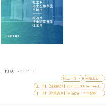
消
息
公
告
國
際
化
高
教
上版日期：2025-09-26
深
回上一頁
回最上面
耕
上一則:【活動資訊】2025.11.03The Gendered Flyer's Effect on Voter Turnout: A Field Experiment without Individual Voting Record
辦
下一則:【頤賢講座】綜合討論：AI的發展及 AI在醫療、健康、照護產業的發展與應用-2025.09.25
法
及