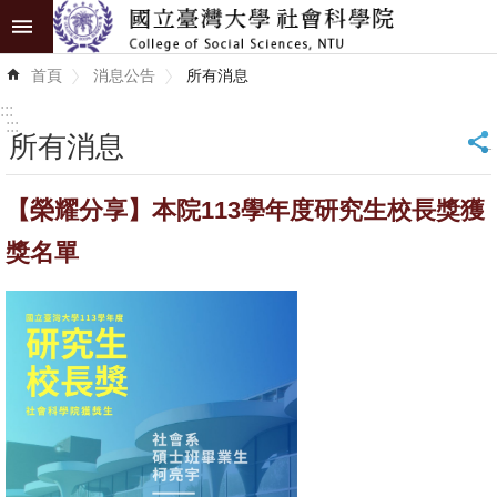
跳到主要內容區塊
進
首頁
消息公告
所有消息
階
搜
:::
尋
:::
所有消息
_
認
【榮耀分享】本院113學年度研究生校長獎獲
識
學
獎名單
院
學
術
單
位
研
究